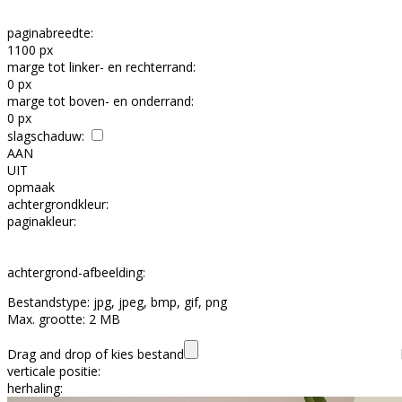
paginabreedte:
1100 px
marge tot linker- en rechterrand:
0 px
marge tot boven- en onderrand:
0 px
slagschaduw:
AAN
UIT
opmaak
achtergrondkleur:
paginakleur:
achtergrond-afbeelding:
Bestandstype:
jpg, jpeg, bmp, gif, png
Max. grootte:
2 MB
Drag and drop
of
kies bestand
verticale positie:
herhaling: