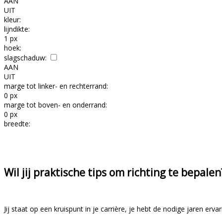
AAN
UIT
kleur:
lijndikte:
1 px
hoek:
slagschaduw:
AAN
UIT
marge tot linker- en rechterrand:
0 px
marge tot boven- en onderrand:
0 px
breedte:
Wil jij praktische tips om richting te bepalen
Jij staat op een kruispunt in je carrière, je hebt de nodige jaren erv