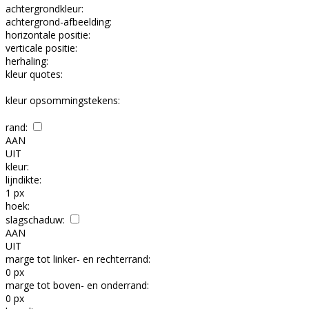
achtergrondkleur:
achtergrond-afbeelding:
horizontale positie:
verticale positie:
herhaling:
kleur quotes:
kleur opsommingstekens:
rand:
AAN
UIT
kleur:
lijndikte:
1 px
hoek:
slagschaduw:
AAN
UIT
marge tot linker- en rechterrand:
0 px
marge tot boven- en onderrand:
0 px