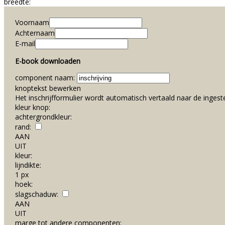
breedte:
Voornaam
Achternaam
E-mail
E-book downloaden
component naam:
knoptekst bewerken
Het inschrijfformulier wordt automatisch vertaald naar de ingeste
kleur knop:
achtergrondkleur:
rand:
AAN
UIT
kleur:
lijndikte:
1 px
hoek:
slagschaduw:
AAN
UIT
marge tot andere componenten: