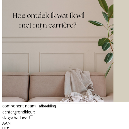
component naam:
achtergrondkleur:
slagschaduw:
AAN
UIT